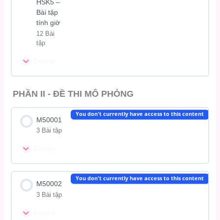
HSK5 –
Viết
Bài tập
tính giờ
Luyện giải đề HSK 5 – LT Viết 2
12 Bài
tập
Expand
Luyện
giải
đề
Bài học Content
HSK5
PHẦN II - ĐỀ THI MÔ PHỎNG
–
Bài
Luyện giải đề HSK 5 – BTTG Nghe nhóm 1
You don't currently have access to this content
tập
M50001
tính
3 Bài tập
giờ
Luyện giải đề HSK 5 – BTTG Nghe nhóm 2
Expand
M50001
Luyện giải đề HSK 5 – BTTG Nghe nhóm 3
Bài học Content
You don't currently have access to this content
M50002
Luyện giải đề HSK 5 – BTTG Nghe nhóm 4
3 Bài tập
M50001 Phần Nghe – Câu 1-45
Expand
M50002
Luyện giải đề HSK 5 – BTTG Đọc nhóm 1